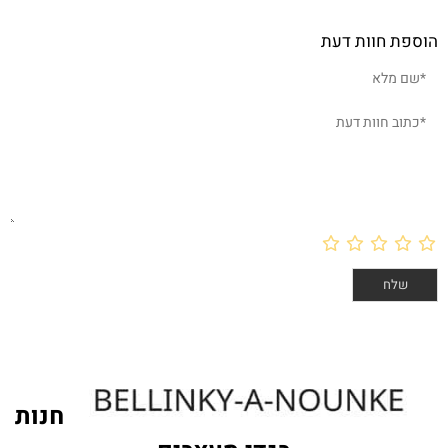
 דעת
חנות