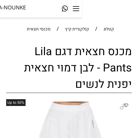
/
/
לוג
קולקציית קיץ
מכנסי חצאית
מכנס חצאית דגם Lila
Pants - לבן דמוי חצאית
 לנשים
%Up to 50