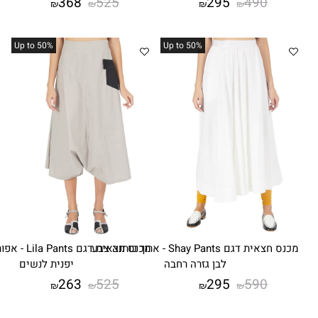
368
525
295
4
₪
₪
₪
₪
%Up to 50
%Up to 50
מכנס חצאית דגם Shay Pants - ארוך כותנה צבע
מכנס חצאית דגם Lila Pants - אפור דמוי חצאית
לבן גזרה רחבה
יפנית לנשים
263
525
295
5
₪
₪
₪
₪