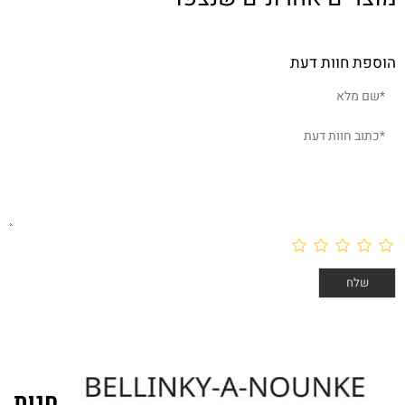
 דעת
חנות