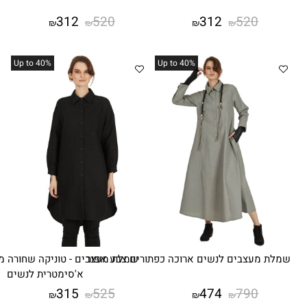
312
520
312
5
₪
₪
₪
₪
%Up to 40
%Up to 40
ם לנשים ארוכה כפתורים צבע אפור
שמלת מעצבים - טוניקה שחורה מראה חולצה
א'סימטרית לנשים
315
525
474
7
₪
₪
₪
₪