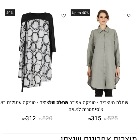
40%
%Up to 40
בים - טוניקה אפורה מראה חולצה
שמלת מעצבים - טוניקה עיגולים בשילוב שחור לבן
א'סימטרית לנשים
312
520
315
5
₪
₪
₪
₪
אחרונים שנצפו