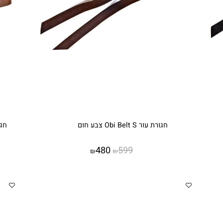
חגורת עור Obi Belt S צבע חום
חגורת עור bi Belt S
480
599
₪
₪