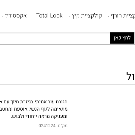
 חורף
קולקציית קיץ
Total Look
אקססוריז
ה
 כאן
חגורת עור אמיתי בגיזרת חיוך עם אב
מתאימה לגוף הנשי, אוספת ומחטבת את
ומעניקה מראה ייחודי ולבוש.
מק"ט:
0241224