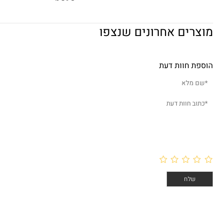
חגורת עור Skirt Belt S צבע חום
595
₪
ים אחרונים שנצפו
חוות דעת