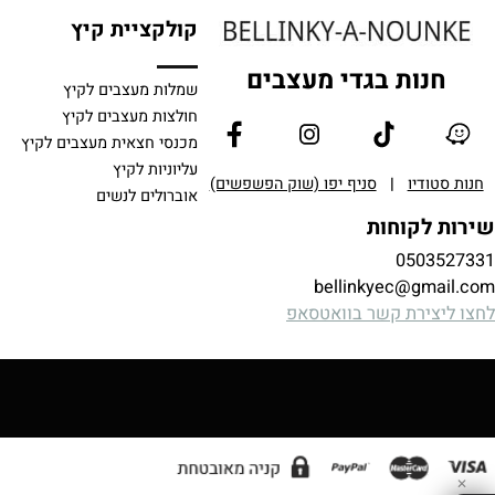
קולקציית קיץ
נות בגדי מעצבים
שמלות מעצבים לקיץ
חולצות מעצבים לקיץ
מכנסי חצאית מעצבים לקיץ
עליוניות לקיץ
ודיו
|
סניף יפו (שוק הפשפשים)
אוברולים לנשים
לקוחות
0503
bellinkyec@gm
צירת קשר בוואטסאפ