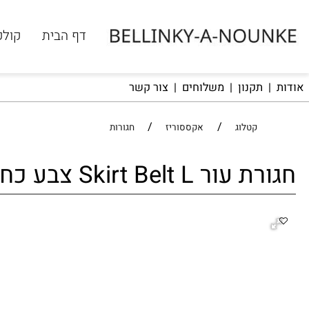
דף הבית
קולקציית
לחץ
תקנון
|
משלוחים
|
צור קשר
/
/
קטלוג
אקססוריז
חגורות
ר Skirt Belt L צבע כחול